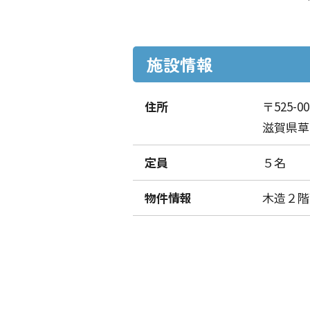
また、地域とのつながりを大切に
現在の入居空き状況
定員５名 （現在空室 あり 
施設情報
住所
〒525-00
滋賀県草津